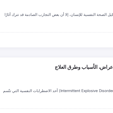
كيل الصحة النفسية للإنسان، إلا أن بعض التجارب الصادمة قد تترك آثارًا
أعراض، الأسباب وطرق العلاج
يعدّ الاضطراب الانفجاري المتقطع (Intermittent Explosive Disorder – IED) أحد الاضطرابات النفسية التي تتّسم