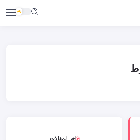
وط
اخر المقالات