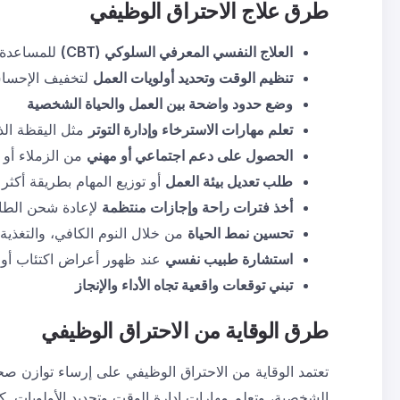
طرق علاج
الاحتراق الوظيفي
العلاج النفسي المعرفي السلوكي
(CBT)
للمساعدة ع
تنظيم الوقت وتحديد أولويات العمل
لتخفيف الإحساس
وضع حدود واضحة بين العمل والحياة الشخصية
تعلم مهارات الاسترخاء وإدارة التوتر
مثل اليقظة الذ
الحصول على دعم اجتماعي أو مهني
من الزملاء أو 
طلب تعديل بيئة العمل
أو توزيع المهام بطريقة أكثر تو
أخذ فترات راحة وإجازات منتظمة
لإعادة شحن الطا
تحسين نمط الحياة
من خلال النوم الكافي، والتغذية
استشارة طبيب نفسي
عند ظهور أعراض
اكتئاب
أو 
تبني توقعات واقعية تجاه الأداء والإنجاز
طرق الوقاية من
الاحتراق الوظيفي
تعتمد الوقاية من الاحتراق الوظيفي على إرساء توازن صح
الشخصية، وتعلم مهارات إدارة الوقت وتحديد الأولويات. كما