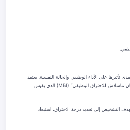
طفي.
أثيرها على الأداء الوظيفي والحالة النفسية. يعتمد
التشخيص على التاريخ المهني، ونمط الضغوط التي يواجهها الفرد، وطبيعة بيئة العمل. كما تُستخدم مقاييس معتمدة مثل “استبيان ماسلاش للاحتراق الوظيفي” (MBI) الذي يقيس
هدف التشخيص إلى تحديد درجة الاحتراق، استبعاد